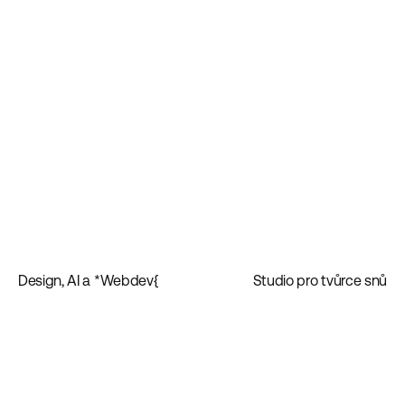
Design, AI a *Webdev{
Studio pro tvůrce snů